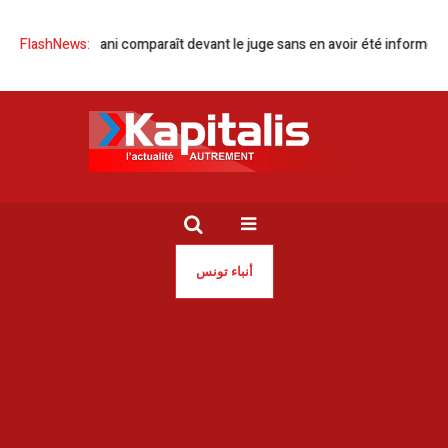
Sonia Dahmani comparaît devant le juge sans en avoir été informée
FlashNews:
أنباء تونس