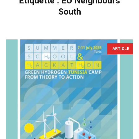
Étiquette :
EU Neighbours
South
ARTICLE