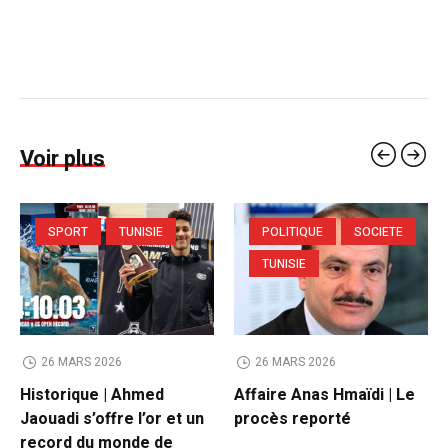
Voir plus
SPORT
TUNISIE
POLITIQUE
SOCIETE
TUNISIE
26 MARS 2026
26 MARS 2026
Historique | Ahmed
Affaire Anas Hmaïdi | Le
Jaouadi s’offre l’or et un
procès reporté
record du monde de