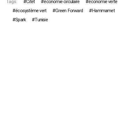
Tags:
Citet
économie circulaire
économie verte
écosystème vert
Green Forward
Hammamet
Spark
Tunisie