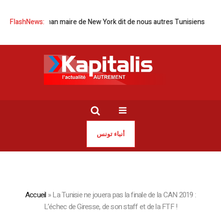
un musulman maire de New York dit de nous autres Tunisiens
FlashNews:
Salon du
أنباء تونس
Accueil
»
La Tunisie ne jouera pas la finale de la CAN 2019 :
L’échec de Giresse, de son staff et de la FTF !