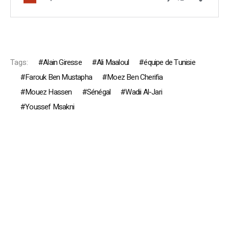
Tags:
Alain Giresse
Ali Maaloul
équipe de Tunisie
Farouk Ben Mustapha
Moez Ben Cherifia
Mouez Hassen
Sénégal
Wadii Al-Jari
Youssef Msakni