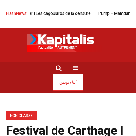
ivre d’Alger | Les cagoulards de la censure
FlashNews:
Trump – Mamdani | Deux vis
أنباء تونس
NON CLASSÉ
Festival de Carthage l