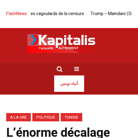
lger | Les cagoulards de la censure
FlashNews:
Trump – Mamdani | Deux visions de 
أنباء تونس
A LA UNE
POLITIQUE
TUNISIE
L’énorme décalage