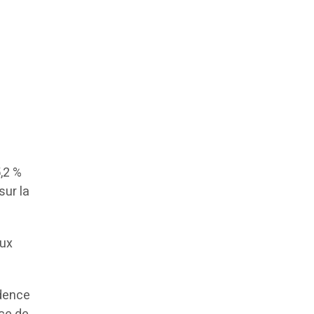
,2 %
sur la
aux
idence