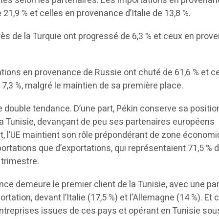
es selon les partenaires. Les importations en provenan
1,9 % et celles en provenance d’Italie de 13,8 %.
rès de la Turquie ont progressé de 6,3 % et ceux en prov
ations en provenance de Russie ont chuté de 61,6 % et ce
7,3 %, malgré le maintien de sa première place.
 double tendance. D’une part, Pékin conserve sa positio
la Tunisie, devançant de peu ses partenaires européens
art, l’UE maintient son rôle prépondérant de zone économ
portations que d’exportations, qui représentaient 71,5 % 
trimestre.
nce demeure le premier client de la Tunisie, avec une par
rtation, devant l’Italie (17,5 %) et l’Allemagne (14 %). Et c
reprises issues de ces pays et opérant en Tunisie sous