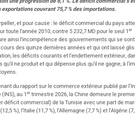
oit une progression de 6,1 %. Le déficit commercial s’es
s exportations couvrant 75,7 % des importations.
rpeller, et pour cause : le déficit commercial du pays atte
er
r toute l’année 2010, contre 5 232,7 MD pour le seul 1
ure ainsi l’incompétence des gouvernements qui se sont
cours des quinze dernières années et qui ont laissé glis
lation, les déficits courants et l’endettement extérieur, d
u’il ne produit et qui dépense plus qu’il ne gagne, à l’i
toyens.
ant du rapport sur le commerce extérieur publié par l’In
er
e (INS), au 1
trimestre 2026, la Chine demeure le premie
er déficit commercial) de la Tunisie avec une part de ma
2,5 %), l’Italie (11,7 %), l’Allemagne (7,7 %) et l’Algérie (7,