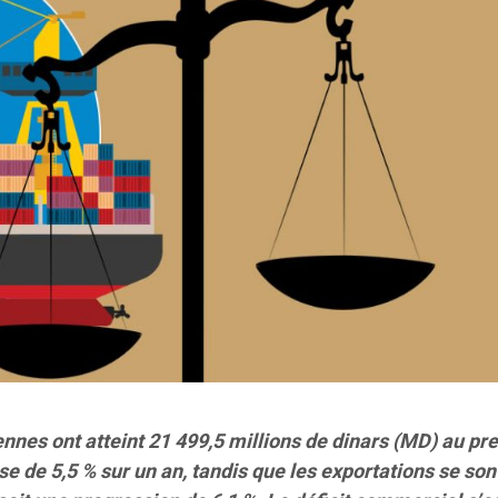
ennes ont atteint 21 499,5 millions de dinars (MD) au pr
e de 5,5 % sur un an, tandis que les exportations se son