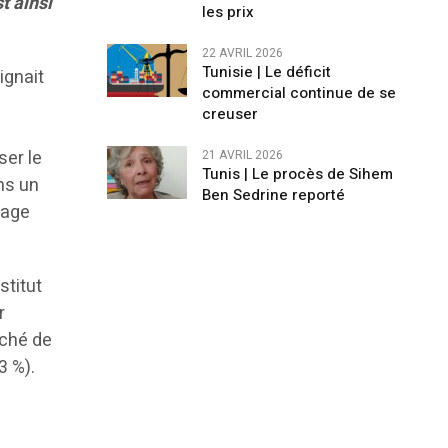
t ainsi
les prix
22 AVRIL 2026
Tunisie | Le déficit
ignait
commercial continue de se
creuser
ser le
21 AVRIL 2026
Tunis | Le procès de Sihem
ans un
Ben Sedrine reporté
mage
stitut
r
rché de
3 %).