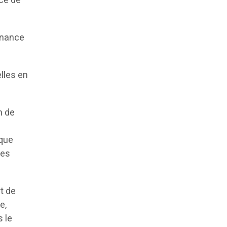
ce de
enance
lles en
n de
ique
des
t de
e,
 le