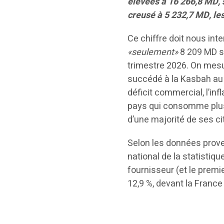
élevées à 16 266,8 MD, s
creusé à 5 232,7 MD, le
Ce chiffre doit nous inte
«seulement»
8 209 MD su
trimestre 2026. On mes
succédé à la Kasbah au 
déficit commercial, l’inf
pays qui consomme plus q
d’une majorité de ses ci
Selon les données proven
national de la statistiqu
fournisseur (et le premi
12,9 %, devant la France (1