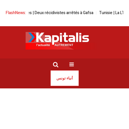
t braquages | Deux récidivistes arrêtés à Gafsa
FlashNews:
Tunisie | La LTDH cont
أنباء تونس