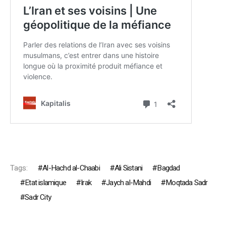
Tags:
Al-Hachd al-Chaabi
Ali Sistani
Bagdad
Etat islamique
Irak
Jaych al-Mahdi
Moqtada Sadr
Sadr City