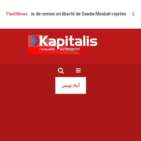
emande de remise en liberté de Saadia Mosbah rejetée
FlashNews:
L’Espérance de
أنباء تونس