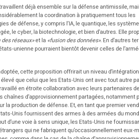
 travaillent déjà ensemble sur la défense antimissile, ma
onsidérablement la coordination à pratiquement tous les
es de défense, y compris l’IA, le quantique, les systèm
gée, le cyber, la biotechnologie, et bien d’autres. Elle pr
n des réseaux»
et la
«fusion des données»
. En d’autres te
tats-unienne pourraient bientôt devenir celles de l’arm
adoptée, cette proposition offrirait un niveau d’intégratio
s élevé que celui que les Etats-Unis ont avec tout autre p
ravaillé en étroite collaboration avec leurs partenaires de
les chaînes d’approvisionnement partagées, notamment p
our la production de défense. Et, en tant que premier ven
Etats-Unis fournissent des armes à des armées du mon
rtout d’une voie à sens unique, les Etats-Unis ne fournissa
étrangers qui ne fabriquent qu’occasionnellement eux
mes, comme dans le cas de la chaîne d’approvisionneme