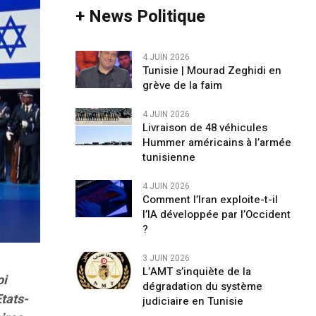
+ News Politique
4 JUIN 2026
Tunisie | Mourad Zeghidi en
grève de la faim
4 JUIN 2026
Livraison de 48 véhicules
Hummer américains à l’armée
tunisienne
4 JUIN 2026
Comment l’Iran exploite-t-il
l’IA développée par l’Occident
?
3 JUIN 2026
L’AMT s’inquiète de la
oi
dégradation du système
tats-
judiciaire en Tunisie