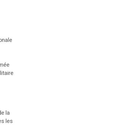
ionale
rmée
litaire
e la
es les