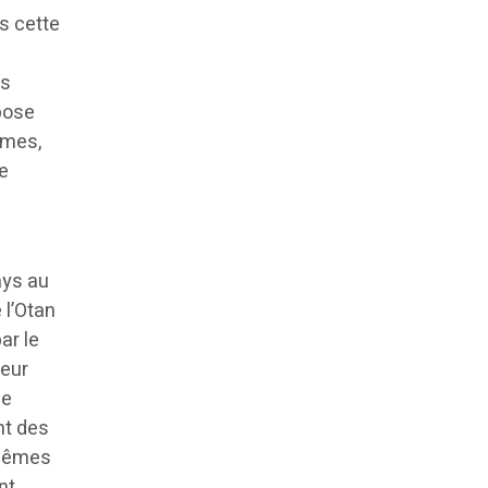
is cette
es
opose
rmes,
ée
n
ays au
 l’Otan
ar le
deur
de
nt des
-mêmes
nt