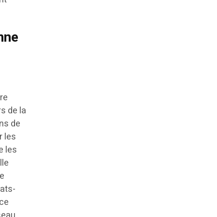
nne
tre
rs de la
ans de
r les
e les
lle
ce
tats-
rce
éseau