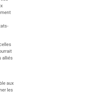
ux
nement
tats-
celles
ourrait
 alliés
ble aux
ner les