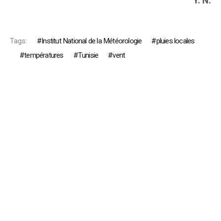
Y. N.
Tags:
Institut National de la Météorologie
pluies locales
températures
Tunisie
vent