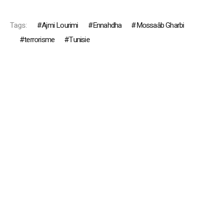
Tags:
Ajmi Lourimi
Ennahdha
Mossaâb Gharbi
terrorisme
Tunisie