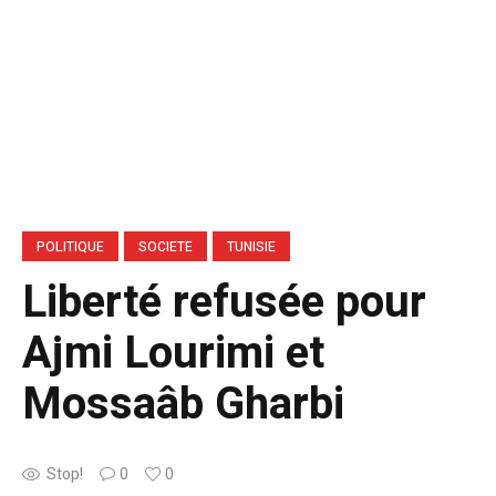
POLITIQUE
SOCIETE
TUNISIE
Liberté refusée pour
Ajmi Lourimi et
Mossaâb Gharbi
Stop!
0
0