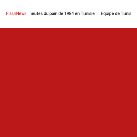
 sur les émeutes du pain de 1984 en Tunisie
FlashNews:
Equipe de Tunisie | Hervé 