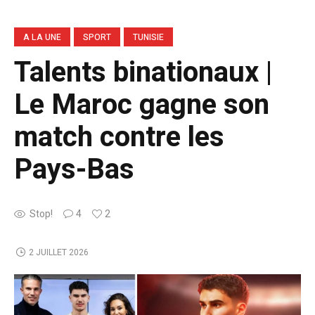
A LA UNE
SPORT
TUNISIE
Talents binationaux |
Le Maroc gagne son
match contre les
Pays-Bas
Stop!
4
2
2 JUILLET 2026