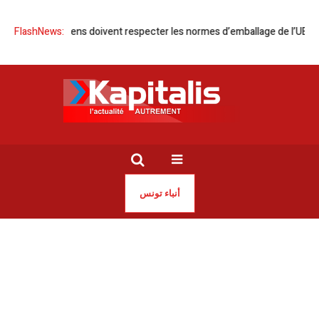
eurs tunisiens doivent respecter les normes d’emballage de l’UE
FlashNews:
Tunis
أنباء تونس