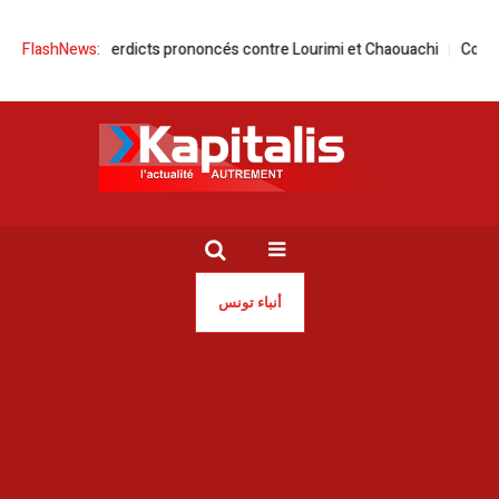
ce les verdicts prononcés contre Lourimi et Chaouachi
FlashNews:
Coupures d’e
أنباء تونس