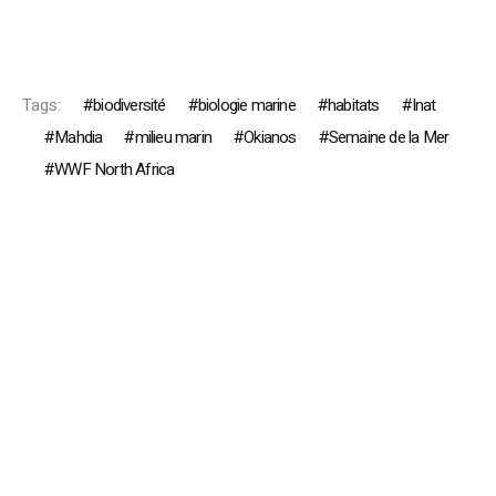
Tags:
biodiversité
biologie marine
habitats
Inat
Mahdia
milieu marin
Okianos
Semaine de la Mer
WWF North Africa