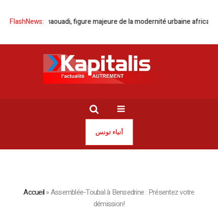
| Borhène Dhaouadi, figure majeure de la modernité urbaine africaine
FlashNews:
أنباء تونس
Accueil
»
Assemblée-Toubal à Bensedrine : Présentez votre
démission!