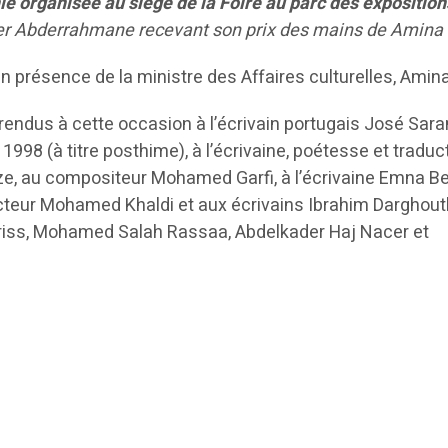
e organisée au siège de la Foire au parc des exposition
r Abderrahmane recevant son prix des mains de Amina S
n présence de la ministre des Affaires culturelles, Amina 
ndus à cette occasion à l’écrivain portugais José Sar
 1998 (à titre posthime), à l’écrivaine, poétesse et traduc
e, au compositeur Mohamed Garfi, à l’écrivaine Emna Be
ucteur Mohamed Khaldi et aux écrivains Ibrahim Darghouth
ss, Mohamed Salah Rassaa, Abdelkader Haj Nacer et