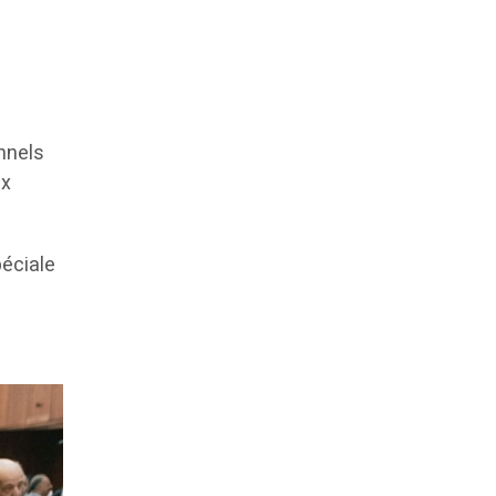
nnels
ix
péciale