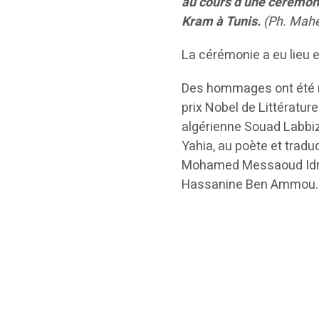
au cours d’une cérémoni
Kram à Tunis.
(Ph. Mahe
La cérémonie a eu lieu e
Des hommages ont été re
prix Nobel de Littérature
algérienne Souad Labbiz
Yahia, au poète et trad
Mohamed Messaoud Idri
Hassanine Ben Ammou.