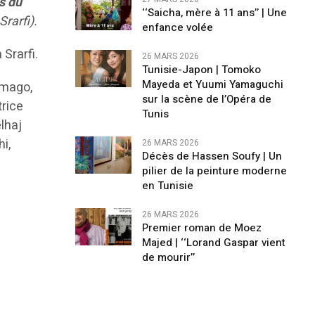
s du
‘‘Saicha, mère à 11 ans’’ | Une
rarfi).
enfance volée
Srarfi.
26 MARS 2026
Tunisie-Japon | Tomoko
Mayeda et Yuumi Yamaguchi
amago,
sur la scène de l’Opéra de
trice
Tunis
lhaj
i,
26 MARS 2026
Décès de Hassen Soufy | Un
pilier de la peinture moderne
en Tunisie
26 MARS 2026
Premier roman de Moez
Majed | ‘‘Lorand Gaspar vient
de mourir’’