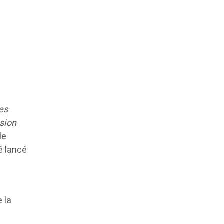
des
ssion
le
é lancé
 la