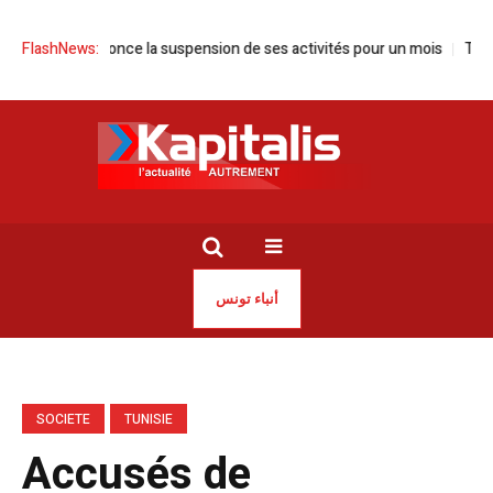
isie annonce la suspension de ses activités pour un mois
FlashNews:
Tunisie | 
أنباء تونس
SOCIETE
TUNISIE
Accusés de