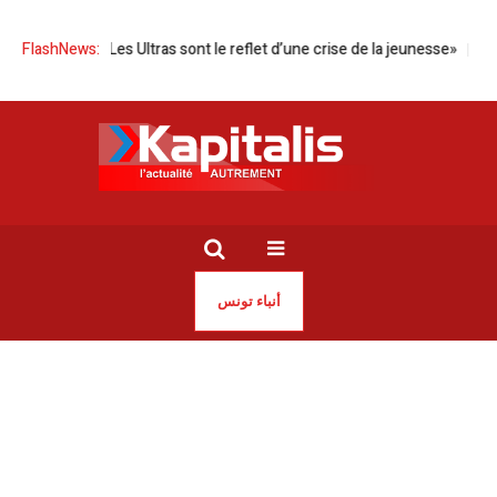
uili |​ «Les Ultras sont le reflet d’une crise de la jeunesse»
FlashNews:
Tunis | Le
أنباء تونس