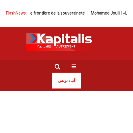
ultime frontière de la souveraineté
FlashNews:
Mohamed Jouili |​ «Les Ultras sont l
أنباء تونس