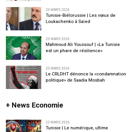
20 MARS 2026
Tunisie-Biélorussie | Les vœux de
Loukachenko à Saïed
20 MARS 2026
Mahmoud Ali Youssouf | «La Tunisie
est un phare de résilience»
20 MARS 2026
Le CRLDHT dénonce la «condamnation
politique» de Saadia Mosbah
+ News Economie
23 MARS 2026
Tunisie | Le numérique, ultime