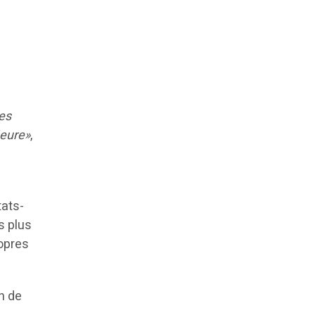
les
ieure»
,
tats-
s plus
opres
n de