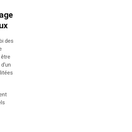
nage
ux
bi des
e
 être
 d’un
litées
ent
els