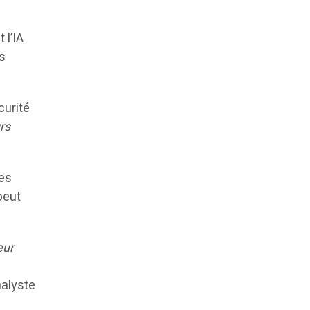
 l’IA
s
curité
urs
des
peut
eur
nalyste