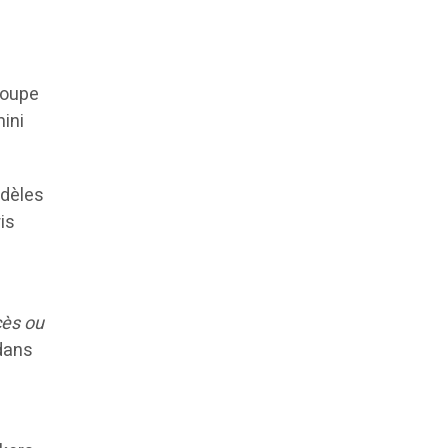
roupe
mini
odèles
is
cès ou
 dans