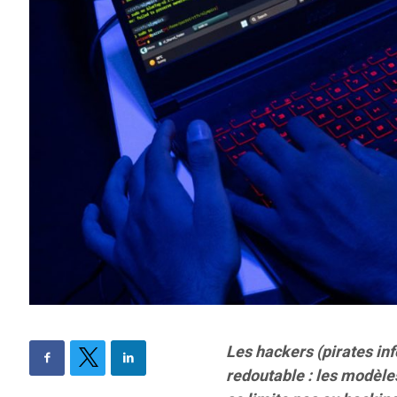
Les hackers (pirates inf
redoutable : les modèles 