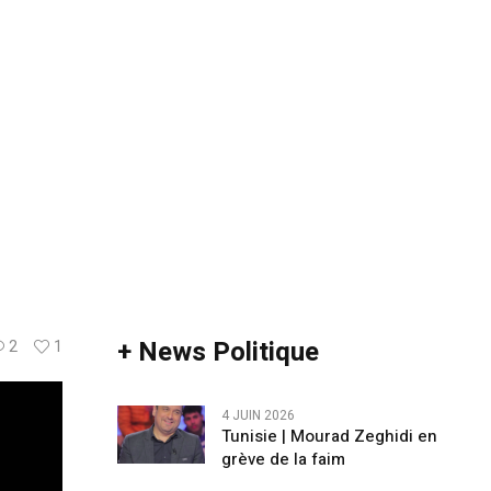
+ News Politique
2
1
4 JUIN 2026
Tunisie | Mourad Zeghidi en
grève de la faim