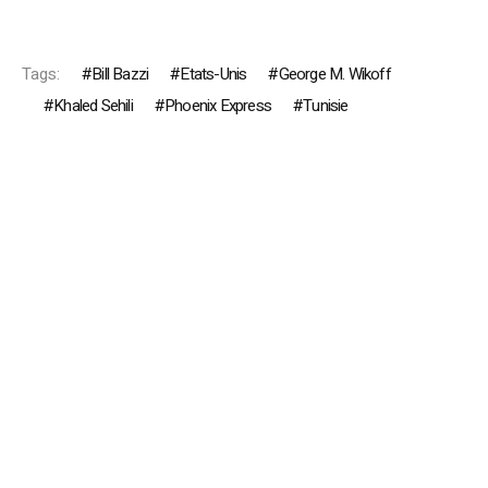
Tags:
Bill Bazzi
Etats-Unis
George M. Wikoff
Khaled Sehili
Phoenix Express
Tunisie