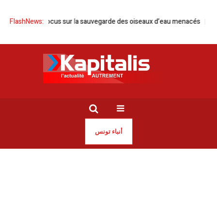
joumi | Focus sur la sauvegarde des oiseaux d’eau menacés
FlashNews:
Grand-Tu
أنباء تونس