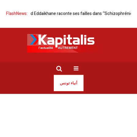
unis | Majid Eddaikhane raconte ses failles dans ‘‘Schizophrénie’’
FlashNews:
A l
أنباء تونس