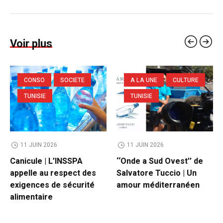
Voir plus
CONSO
SOCIETE
A LA UNE
CULTURE
TUNISIE
TUNISIE
11 JUIN 2026
11 JUIN 2026
Canicule | L’INSSPA
‘‘Onde a Sud Ovest’’ de
appelle au respect des
Salvatore Tuccio | Un
exigences de sécurité
amour méditerranéen
alimentaire