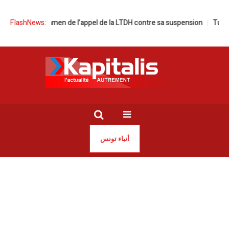
t de l’examen de l’appel de la LTDH contre sa suspension
FlashNews:
Tunis | Majid
أنباء تونس