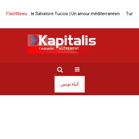
d Ovest’’ de Salvatore Tuccio | Un amour méditerranéen
FlashNews:
Tunisie-France
أنباء تونس