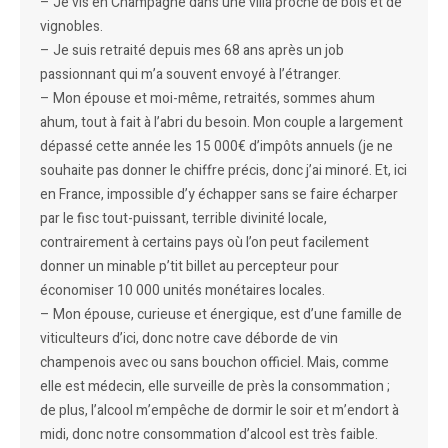
– Je vis en Champagne dans une villa proche de bois et de
vignobles.
– Je suis retraité depuis mes 68 ans après un job
passionnant qui m’a souvent envoyé à l’étranger.
– Mon épouse et moi-même, retraités, sommes ahum
ahum, tout à fait à l’abri du besoin. Mon couple a largement
dépassé cette année les 15 000€ d’impôts annuels (je ne
souhaite pas donner le chiffre précis, donc j’ai minoré. Et, ici
en France, impossible d’y échapper sans se faire écharper
par le fisc tout-puissant, terrible divinité locale,
contrairement à certains pays où l’on peut facilement
donner un minable p’tit billet au percepteur pour
économiser 10 000 unités monétaires locales.
– Mon épouse, curieuse et énergique, est d’une famille de
viticulteurs d’ici, donc notre cave déborde de vin
champenois avec ou sans bouchon officiel. Mais, comme
elle est médecin, elle surveille de près la consommation ;
de plus, l’alcool m’empêche de dormir le soir et m’endort à
midi, donc notre consommation d’alcool est très faible.