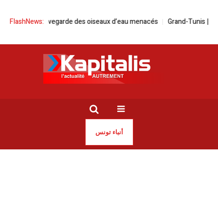
a sauvegarde des oiseaux d’eau menacés
FlashNews:
Grand-Tunis | Coupures d’ea
أنباء تونس