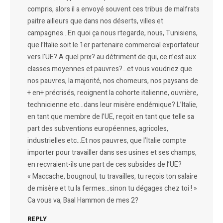
compris, alors il a envoyé souvent ces tribus de malfrats
paitre ailleurs que dans nos déserts, villes et
campagnes…En quoi ça nous rtegarde, nous, Tunisiens,
que l’Italie soit le 1er partenaire commercial exportateur
vers l’UE? A quel prix? au détriment de qui, ce n’est aux
classes moyennes et pauvres?…et vous voudriez que
nos pauvres, la majorité, nos chomeurs, nos paysans de
+ en+ précrisés, reoignent la cohorte italienne, ouvrière,
technicienne etc…dans leur misère endémique? L’Italie,
en tant que membre de l’UE, reçoit en tant que telle sa
part des subventions européennes, agricoles,
industrielles etc…Et nos pauvres, que l’Italie compte
importer pour travailler dans ses usines et ses champs,
en recvraient-ils une part de ces subsides de l’UE?
« Maccache, bougnoul, tu travailles, tu reçois ton salaire
de misère et tu la fermes…sinon tu dégages chez toi ! »
Ca vous va, Baal Hammon de mes 2?
REPLY