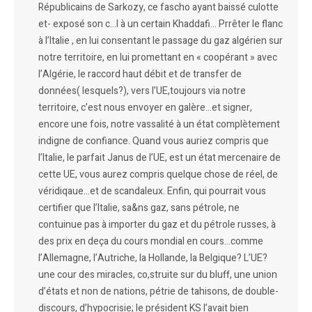
Républicains de Sarkozy, ce fascho ayant baissé culotte
et- exposé son c…l à un certain Khaddafi… Prrêter le flanc
à l’Italie , en lui consentant le passage du gaz algérien sur
notre territoire, en lui promettant en « coopérant » avec
l’Algérie, le raccord haut débit et de transfer de
données( lesquels?), vers l’UE,toujours via notre
territoire, c’est nous envoyer en galère…et signer,
encore une fois, notre vassalité à un état complètement
indigne de confiance. Quand vous auriez compris que
l’Italie, le parfait Janus de l’UE, est un état mercenaire de
cette UE, vous aurez compris quelque chose de réel, de
véridiqaue…et de scandaleux. Enfin, qui pourrait vous
certifier que l’Italie, sa&ns gaz, sans pétrole, ne
contuinue pas à importer du gaz et du pétrole russes, à
des prix en deça du cours mondial en cours…comme
l’Allemagne, l’Autriche, la Hollande, la Belgique? L’UE?
une cour des miracles, co,struite sur du bluff, une union
d’états et non de nations, pétrie de tahisons, de double-
discours, d’hypocrisie; le président KS l’avait bien