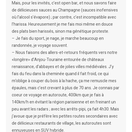
Mais, pour les invités, c’est open bar, et nous savons faire
de délicieuses sauces au Champagne (sauces inofensives
où l’alcool s’évapore) ; par contre, c’est incompatible avec
l’harissa. Heureusement je me fais moi même en douce
des plats bien harissés, sinon ma génétique proteste.
– Je fais du sport, je nage, je marche beaucoup en
randonnée, je voyage souvent.
– Nous faisons des allers-et-retours fréquents vers notre
«longère» d’Anjou-Touraine entourée de châteaux
renaissance, d’abbayes et de jolies villes médiévales. J’y
fais du feu dans la cheminée quand il fait froid, ce qui
m’oblige à couper du bois à la hache, ça me remuscle mes
épaules, mais c’est crevant à plus de 70 ans. Je connais par
coeur ce voyage en autoroute, 400km que je fais à
140km/h en évitant la région parisienne et en freinant un
peu avant les radars ; avec les arrêts-pipi, ça fait 4h30. Mais
j’avoue que je préfère les petites routes secondaires avec
de délicieux restaurants de village, les autoroutes sont
ennuyeuses en SUV hybride.