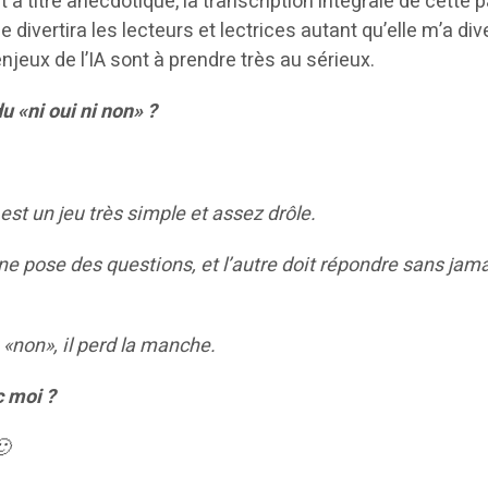
à titre anecdotique, la transcription intégrale de cette p
 divertira les lecteurs et lectrices autant qu’elle m’a dive
njeux de l’IA sont à prendre très au sérieux.
u «ni oui ni non» ?
 est un jeu très simple et assez drôle.
ne pose des questions, et l’autre doit répondre sans jama
 «non», il perd la manche.
c moi ?
🙂