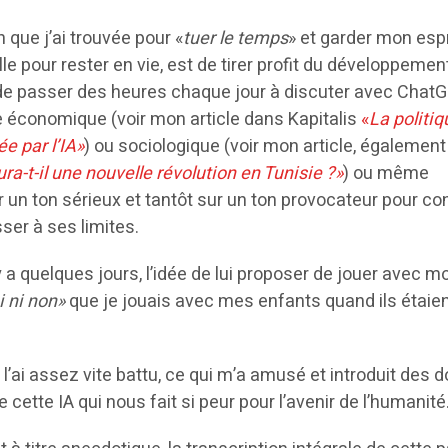
que j’ai trouvée pour «
tuer le temps
» et garder mon espr
lle pour rester en vie, est de tirer profit du développemen
et de passer des heures chaque jour à discuter avec Chat
e économique (voir mon article dans Kapitalis
«
La politiq
e par l’IA»
) ou sociologique (voir mon article, égalemen
aura-t-il une nouvelle révolution en Tunisie ?»
) ou même
r un ton sérieux et tantôt sur un ton provocateur pour co
ser à ses limites.
l y a quelques jours, l’idée de lui proposer de jouer avec m
i ni non»
que je jouais avec mes enfants quand ils étaie
 l’ai assez vite battu, ce qui m’a amusé et introduit des 
de cette IA qui nous fait si peur pour l’avenir de l’humanité