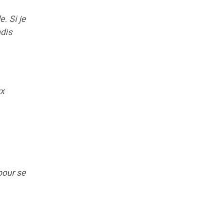
. Si je
ndis
ux
pour se