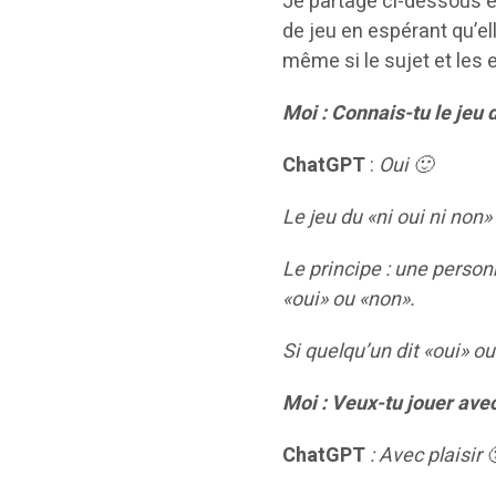
Je partage ci-dessous et 
de jeu en espérant qu’elle
même si le sujet et les e
Moi : Connais-tu le jeu d
ChatGPT
:
Oui
🙂
Le jeu du «ni oui ni non»
Le principe : une person
«oui» ou «non».
Si quelqu’un dit «oui» ou
Moi : Veux-tu jouer ave
ChatGPT
: Avec plaisir