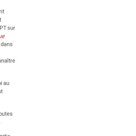
it
t
GPT sur
ue
t dans
nnaître
oi au
nt
doutes
.