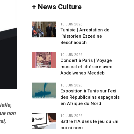
+ News Culture
10 JUIN 2026
Tunisie | Arrestation de
l’historien Ezzedine
Beschaouch
10 JUIN 2026
Concert à Paris | Voyage
musical et littéraire avec
Abdelwahab Meddeb
10 JUIN 2026
Exposition à Tunis sur l’exil
des Républicains espagnols
en Afrique du Nord
ielle,
que non
10 JUIN 2026
si,
Battre l’IA dans le jeu du «ni
oui ni non»