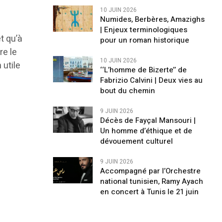
10 JUIN 2026
Numides, Berbères, Amazighs
| Enjeux terminologiques
t qu’à
pour un roman historique
re le
10 JUIN 2026
 utile
‘‘L’homme de Bizerte’’ de
Fabrizio Calvini | Deux vies au
bout du chemin
9 JUIN 2026
Décès de Fayçal Mansouri |
Un homme d’éthique et de
dévouement culturel
9 JUIN 2026
Accompagné par l’Orchestre
national tunisien, Ramy Ayach
en concert à Tunis le 21 juin