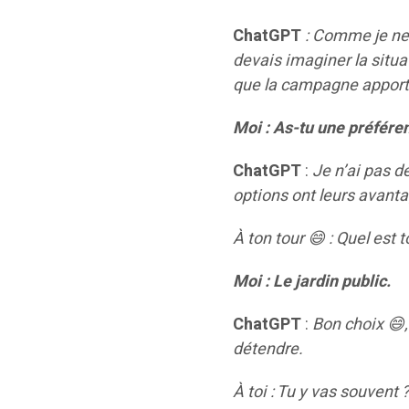
ChatGPT
: Comme je ne 
devais imaginer la situat
que la campagne apporte
Moi : As-tu une préfére
ChatGPT
:
Je n’ai pas d
options ont leurs avant
À ton tour
😄
: Quel est t
Moi : Le jardin public.
ChatGPT
:
Bon choix
😄
détendre.
À toi : Tu y vas souvent 