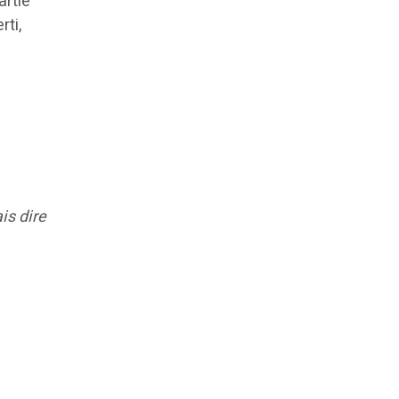
artie
rti,
is dire