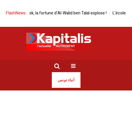
ceX de Musk, la fortune d’Al-Walid ben Talal explose !
FlashNews:
L’école face aux
أنباء تونس