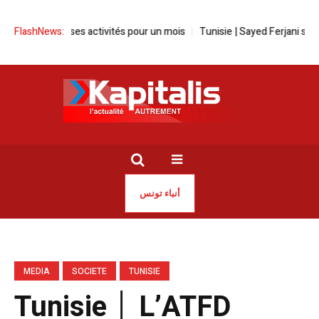
sion de ses activités pour un mois
FlashNews:
Tunisie | Sayed Ferjani suspend s
أنباء تونس
MEDIA
SOCIETE
TUNISIE
Tunisie │ L’ATFD