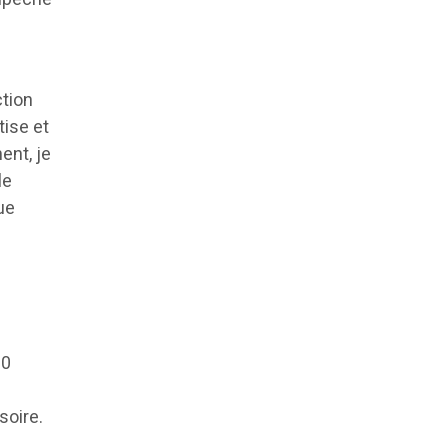
s
ction
tise et
ent, je
le
ue
10
soire.