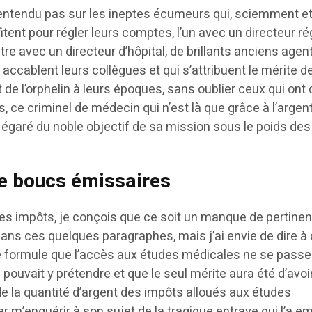
 entendu pas sur les ineptes écumeurs qui, sciemment e
ent pour régler leurs comptes, l’un avec un directeur ré
utre avec un directeur d’hôpital, de brillants anciens age
accablent leurs collègues et qui s’attribuent le mérite de
 de l’orphelin à leurs époques, sans oublier ceux qui ont 
 ce criminel de médecin qui n’est là que grâce à l’argen
t égaré du noble objectif de sa mission sous le poids des
e boucs émissaires
 des impôts, je conçois que ce soit un manque de pertine
ans ces quelques paragraphes, mais j’ai envie de dire à
te formule que l’accès aux études médicales ne se pass
ouvait y prétendre et que le seul mérite aura été d’avoi
 de la quantité d’argent des impôts alloués aux études
par m’enquérir à son sujet de la tragique entrave qui l’a 