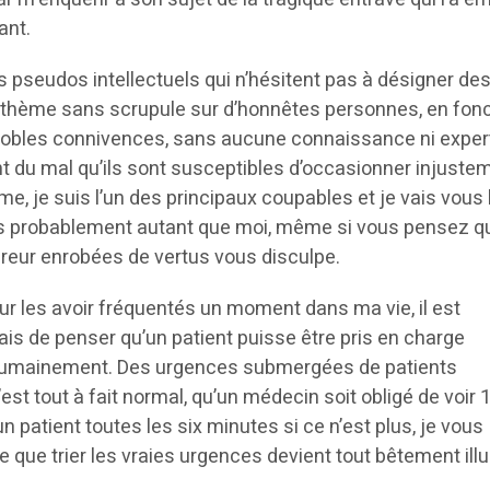
ant.
 pseudos intellectuels qui n’hésitent pas à désigner de
nathème sans scrupule sur d’honnêtes personnes, en fon
ignobles connivences, sans aucune connaissance ni exper
t du mal qu’ils sont susceptibles d’occasionner injustem
me, je suis l’un des principaux coupables et je vais vous 
tes probablement autant que moi, même si vous pensez q
greur enrobées de vertus vous disculpe.
ur les avoir fréquentés un moment dans ma vie, il est
is de penser qu’un patient puisse être pris en charge
 humainement. Des urgences submergées de patients
st tout à fait normal, qu’un médecin soit obligé de voir 
un patient toutes les six minutes si ce n’est plus, je vous
 que trier les vraies urgences devient tout bêtement illu