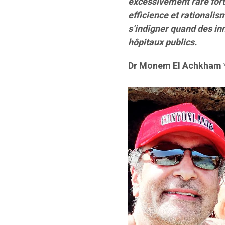
excessivement rare fort
efficience et rationalisme
s’indigner quand des i
hôpitaux publics.
Dr Monem El Achkham