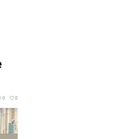
e
0
0