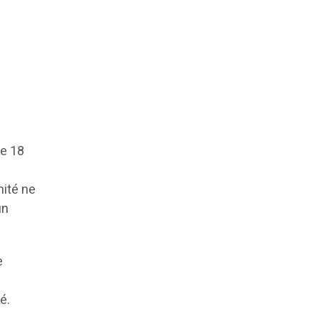
de 18
mité ne
un
e
é.