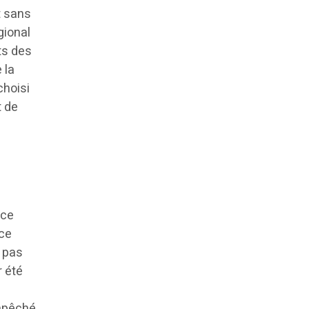
t sans
gional
nts des
 la
choisi
t de
nce
 ce
e pas
r été
empêché