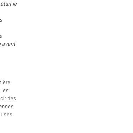
était le
s
e
n avant
mière
 les
voir des
iennes
reuses