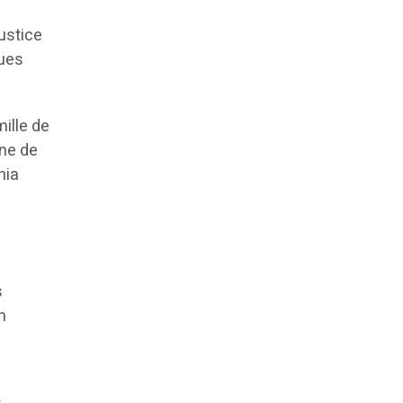
p
ustice
ques
mille de
gne de
nia
s
n