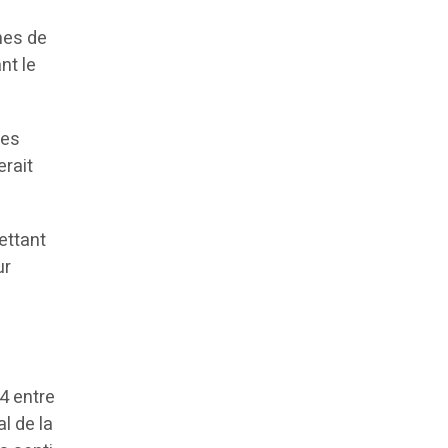
mes de
nt le
ses
erait
ettant
ur
24 entre
l de la