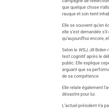
campagne de réélection d
que quelque chose n’alla
rauque et son teint inha
Elle se souvient qu’en 
elle s’est demandée s’il 
qu’aujourd’hui encore, el
Selon le
WSJ
, Jill Bide
test cognitif après le d
public. Elle explique ce
arguant que sa performan
de sa compétence.
Elle relate également l’
désastre pour lui.
L’actuel président n’a p