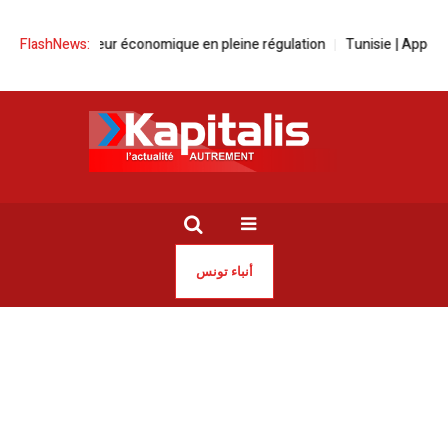
| Un secteur économique en pleine régulation
FlashNews:
Tunisie | Appel à la rep
أنباء تونس