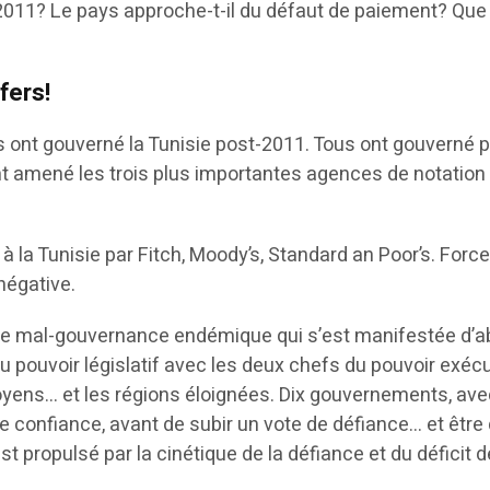
-2011? Le pays approche-t-il du défaut de paiement? Que 
fers!
ont gouverné la Tunisie post-2011. Tous ont gouverné po
t amené les trois plus importantes agences de notation à
a Tunisie par Fitch, Moody’s, Standard an Poor’s. Force 
négative.
ne mal-gouvernance endémique qui s’est manifestée d’abord
u pouvoir législatif avec les deux chefs du pouvoir exécut
oyens… et les régions éloignées. Dix gouvernements, avec
e confiance, avant de subir un vote de défiance… et être
est propulsé par la cinétique de la défiance et du déficit 