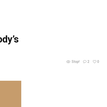
ody’s
Stop!
2
0