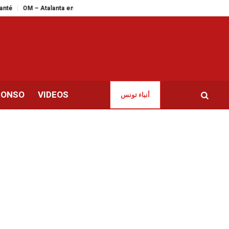
 Atalanta en live streaming : le match de la dernière chance pour les Marseil
CONSO
VIDEOS
أنباء تونس