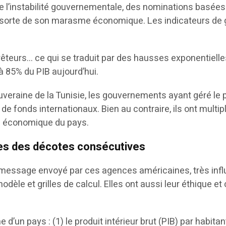
 de l’instabilité gouvernementale, des nominations basée
isie sorte de son marasme économique. Les indicateurs d
êteurs… ce qui se traduit par des hausses exponentielles
à 85% du PIB aujourd’hui.
raine de la Tunisie, les gouvernements ayant géré le pays
 de fonds internationaux. Bien au contraire, ils ont mult
ité économique du pays.
ses des décotes consécutives
e message envoyé par ces agences américaines, très infl
dèle et grilles de calcul. Elles ont aussi leur éthique et
n pays : (1) le produit intérieur brut (PIB) par habitant; (