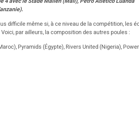
e 4 avec le Stade Malien (Mali), Petro Atletico Luanda
anzanie).
lus difficile même si, à ce niveau de la compétition, les 
Voici, par ailleurs, la composition des autres poules :
Maroc), Pyramids (Égypte), Rivers United (Nigeria), Powe