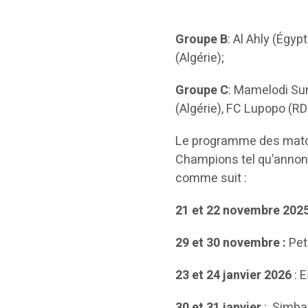
Groupe B
: Al Ahly (Égyp
(Algérie);
Groupe C
: Mamelodi Su
(Algérie), FC Lupopo (R
Le programme des match
Champions tel qu’annoncé
comme suit :
21 et 22 novembre 2025
29 et 30 novembre :
Pet
23 et 24 janvier 2026
: 
30 et 31 janvier
: Simba 