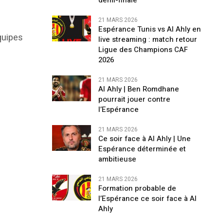
demi-finale
21 MARS 2026
Espérance Tunis vs Al Ahly en
équipes
live streaming : match retour
Ligue des Champions CAF
2026
r
21 MARS 2026
Al Ahly | Ben Romdhane
pourrait jouer contre
l’Espérance
21 MARS 2026
Ce soir face à Al Ahly | Une
Espérance déterminée et
ambitieuse
21 MARS 2026
Formation probable de
l’Espérance ce soir face à Al
Ahly