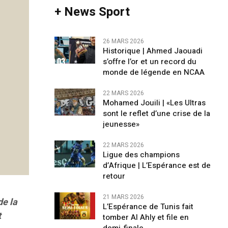
+ News Sport
26 MARS 2026
Historique | Ahmed Jaouadi
s’offre l’or et un record du
monde de légende en NCAA
22 MARS 2026
Mohamed Jouili |​ «Les Ultras
sont le reflet d’une crise de la
jeunesse»
22 MARS 2026
Ligue des champions
d’Afrique | L’Espérance est de
retour
21 MARS 2026
de la
L’Espérance de Tunis fait
t
tomber Al Ahly et file en