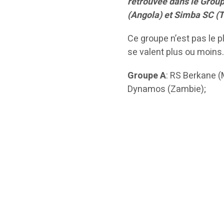
retrouvée dans le Group
(Angola) et Simba SC (T
Ce groupe n’est pas le p
se valent plus ou moins. 
Groupe A
: RS Berkane (
Dynamos (Zambie);