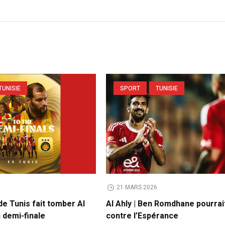
TUNISIE
SPORT
TUNISIE
6
21 MARS 2026
e Tunis fait tomber Al
Al Ahly | Ben Romdhane pourrai
n demi-finale
contre l’Espérance