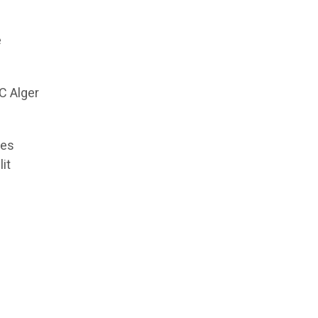
e
C Alger
des
it