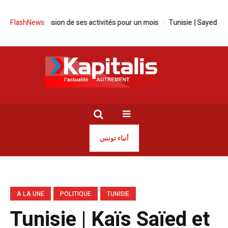
pension de ses activités pour un mois
FlashNews:
Tunisie | Sayed Ferjani suspen
أنباء تونس
A LA UNE
POLITIQUE
TUNISIE
Tunisie | Kaïs Saïed et