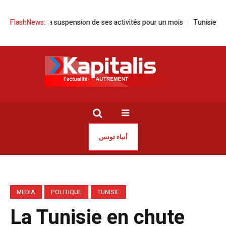
once la suspension de ses activités pour un mois
FlashNews:
Tunisie | Sayed Fe
أنباء تونس
MEDIA
POLITIQUE
TUNISIE
La Tunisie en chute