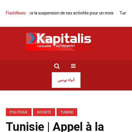
e annonce la suspension de ses activités pour un mois
FlashNews:
Tunisie | Say
أنباء تونس
POLITIQUE
SOCIETE
TUNISIE
Tunisie | Appel à la