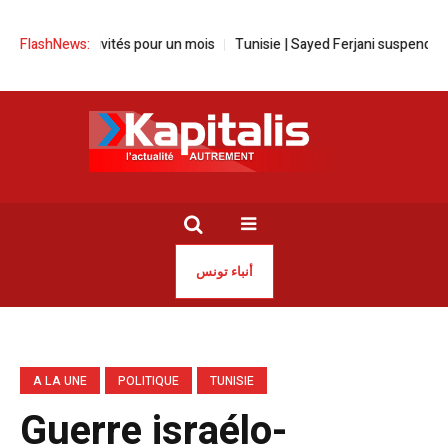
s activités pour un mois
FlashNews:
Tunisie | Sayed Ferjani suspend sa grève de 
أنباء تونس
A LA UNE
POLITIQUE
TUNISIE
Guerre israélo-