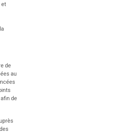
 et
la
re de
nnées au
vancées
oints
 afin de
auprès
 des