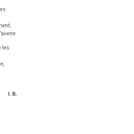
urs
ment,
’avenir.
 les
e,
I. B.