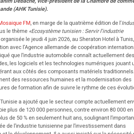
Ibrahim Debache, vice-président de la Chambre de comme
mande (AHK Tunisie).
Mosaique FM
, en marge de la quatrième édition de l’
Indus
ous le thème
«Ecosystème tunisien : Servir l’industrie
, organisée le jeudi 4 juin 2026, au Sheraton Hotel à Tunis
tion avec l’Agence allemande de coopération internation
liqué que l’industrie automobile connaît actuellement de
s, les logiciels et les technologies numériques jouant u
érant aux côtés des composants matériels traditionnels
ment des ressources humaines et la modernisation des
res de formation afin de suivre le rythme de ces évoluti
 Tunisie a ajouté que le secteur compte actuellement en
oie plus de 120 000 personnes, contre environ 80 000 en
plus de 50 % en seulement huit ans, soulignant l’importa
tée de l’industrie tunisienne par l’investissement dans