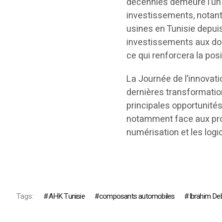
décennies demeure l’un d
investissements, notant
usines en Tunisie depui
investissements aux dom
ce qui renforcera la posit
La Journée de l’innovat
dernières transformation
principales opportunités 
notamment face aux prog
numérisation et les logic
Tags:
AHK Tunisie
composants automobiles
Ibrahim De