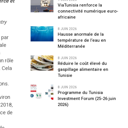
rce et
ViaTunisia renforce la
connectivité numérique euro-
africaine
try
8 JUIN 2026
Hausse anormale de la
, par
température de l’eau en
ale
Méditerranée
s
8 JUIN 2026
n rôle
Réduire le coût élevé du
. Cela
gaspillage alimentaire en
Tunisie
ons.
8 JUIN 2026
Programme du Tunisia
viron
Investment Forum (25-26 juin
 2018,
2026)
nce de