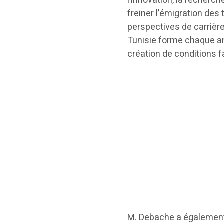
l’innovation, la recherch
freiner l’émigration des 
perspectives de carrière
Tunisie forme chaque an
création de conditions f
M. Debache a également p