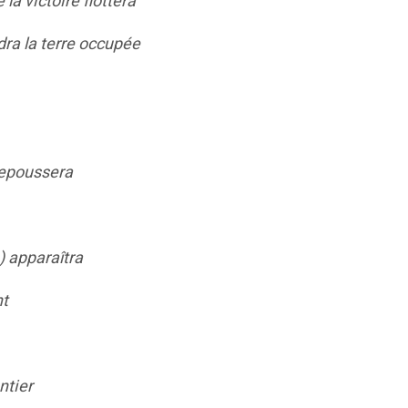
la victoire flottera
ra la terre occupée
 repoussera
) apparaîtra
nt
ntier