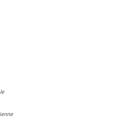
le
rienne