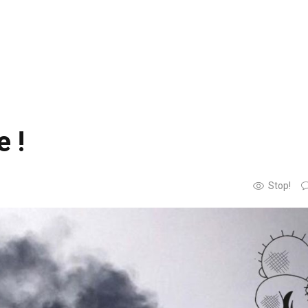
e !
Stop!