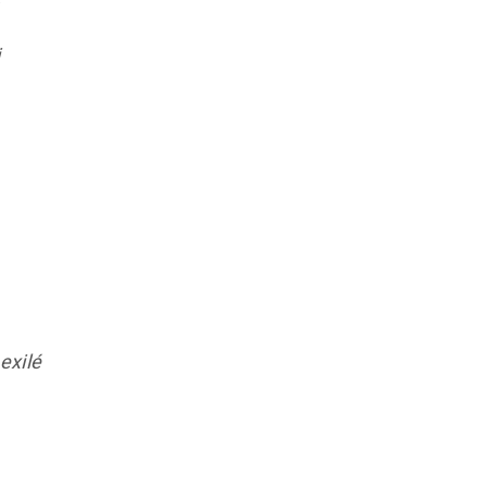
i
exilé