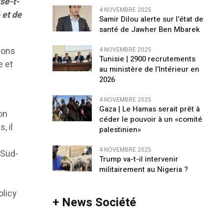
se-t-
4 NOVEMBRE 2025
 et de
Samir Dilou alerte sur l’état de
santé de Jawher Ben Mbarek
ions
4 NOVEMBRE 2025
Tunisie | 2900 recrutements
e et
au ministère de l’Intérieur en
2026
4 NOVEMBRE 2025
Gaza | Le Hamas serait prêt à
on
céder le pouvoir à un «comité
, il
palestinien»
4 NOVEMBRE 2025
 Sud-
Trump va-t-il intervenir
militairement au Nigeria ?
olicy
+ News Société
)