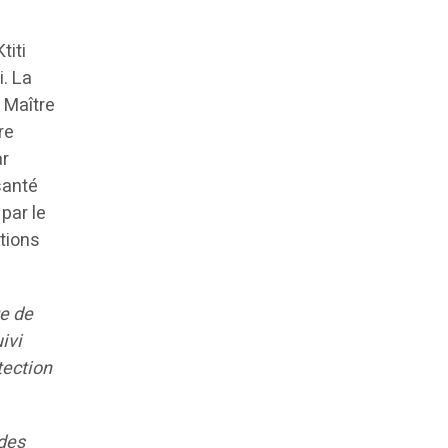
titi
i. La
 Maître
re
ar
santé
par le
tions
te de
ivi
tection
 des