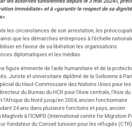
r les autorités tunisiennes depuis le 3 mai 2024», préci
ération immédiate» et à «garantir le respect de sa dignité
x»
.
te les circonstances de son arrestation, les préoccupat
, ainsi que les démarches entreprises à l’échelle national
biliser en faveur de sa libération les organisations
tances diplomatiques et les médias.
 figure éminente de l’aide humanitaire et de la protecti
és. Juriste et universitaire diplômé de la Sorbonne à Paris
 spécial du Haut-Commissaire des Nations Unies pour les
irecteur du Bureau du HCR pour l’Asie centrale, l’Asie du
t l’Afrique du Nord jusqu’en 2004, ancien fonctionnaire
ndant 24 ans dans plusieurs fonctions et pays, ancien
 Maghreb à l’ICMPD (International centre for Migration P
ur-fondateur du Conseil tunisien pour les réfugiés (CTR