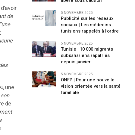
libéré sous caution
d’avoir
5 NOVEMBRE 2025
ant de
Publicité sur les réseaux
d’une
sociaux | Les médecins
tunisiens rappelés à l’ordre
,
aucune
5 NOVEMBRE 2025
Tunisie | 10 000 migrants
subsahariens rapatriés
depuis janvier
 des
5 NOVEMBRE 2025
ONFP | Pour une nouvelle
vision orientée vers la santé
e»
, une
familiale
 son
re de
ement
s
e