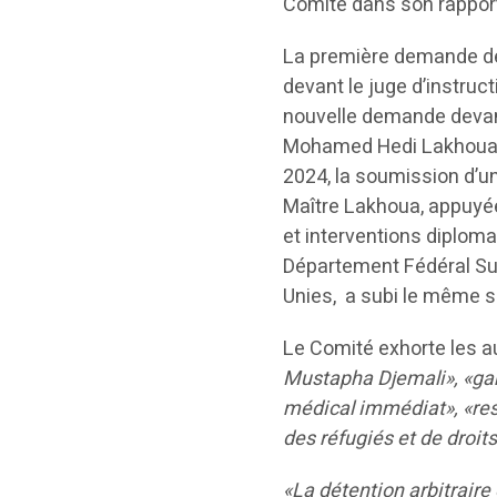
Comité dans son rappor
La première demande de 
devant le juge d’instructi
nouvelle demande devant 
Mohamed Hedi Lakhoua, 
2024, la soumission d’
Maître Lakhoua, appuyée
et interventions diploma
Département Fédéral Sui
Unies, a subi le même so
Le Comité exhorte les a
Mustapha Djemali», «gar
médical immédiat», «res
des réfugiés et de droit
«La détention arbitrair