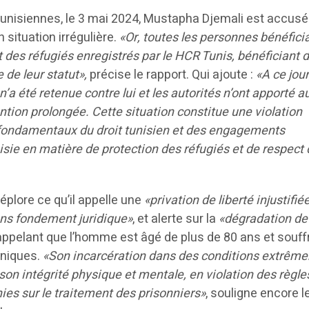
 tunisiennes, le 3 mai 2024, Mustapha Djemali est accusé 
situation irrégulière.
«Or, toutes les personnes bénéfici
 des réfugiés enregistrés par le HCR Tunis, bénéficiant 
 de leur statut»,
précise le rapport. Qui ajoute :
«A ce jour
’a été retenue contre lui et les autorités n’ont apporté 
ention prolongée. Cette situation constitue une violation
 fondamentaux du droit tunisien et des engagements
isie en matière de protection des réfugiés et de respect
plore ce qu’il appelle une
«privation de liberté injustifié
ns fondement juridique»
, et alerte sur la
«dégradation de
rappelant que l’homme est âgé de plus de 80 ans et souff
oniques.
«Son incarcération dans des conditions extrêm
 son intégrité physique et mentale, en violation des règle
es sur le traitement des prisonniers»
, souligne encore l