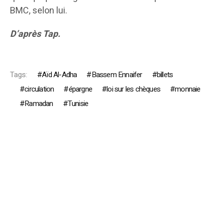
BMC, selon lui.
D’après Tap.
Tags:
Aïd Al-Adha
Bassem Ennaifer
billets
circulation
épargne
loi sur les chèques
monnaie
Ramadan
Tunisie