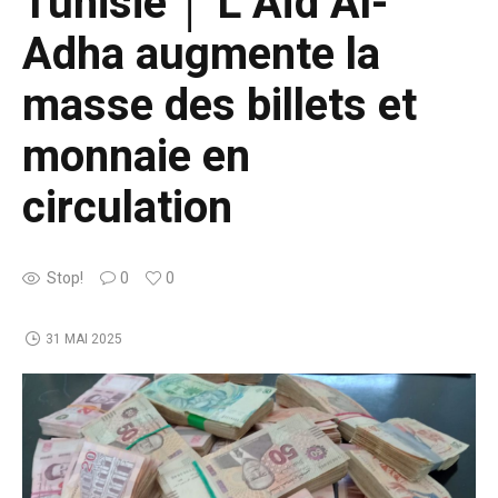
Tunisie │ L’Aïd Al-
Adha augmente la
masse des billets et
monnaie en
circulation
Stop!
0
0
31 MAI 2025