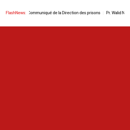
 faim | Communiqué de la Direction des prisons
FlashNews:
Pr. Walid Naija à la tê