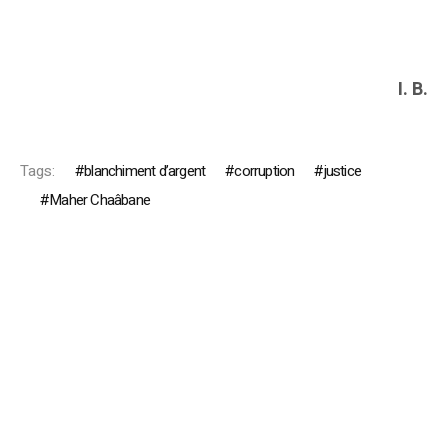
I. B.
Tags:
blanchiment d’argent
corruption
justice
Maher Chaâbane