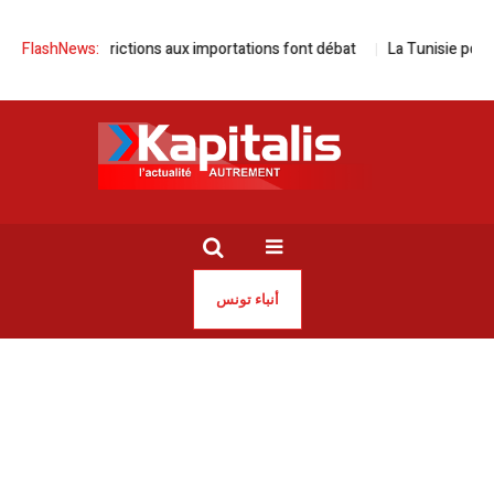
 | Les restrictions aux importations font débat
FlashNews:
La Tunisie pourrait êt
أنباء تونس