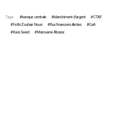
Tags:
banque centrale
blanchiment d’argent
CTAF
Fethi Zouhair Nouri
flux financiers illicites
Gafi
Kaïs Saïed
Marouane Abassi