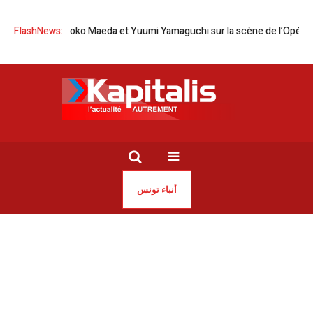
n | Tomoko Maeda et Yuumi Yamaguchi sur la scène de l’Opéra de Tunis
FlashNews:
أنباء تونس