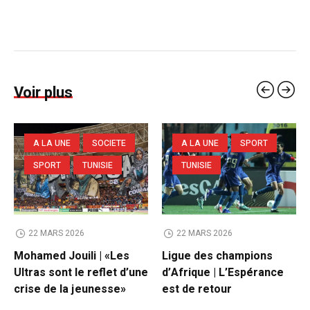
Voir plus
A LA UNE
SOCIETE
A LA UNE
SPORT
SPORT
TUNISIE
TUNISIE
22 MARS 2026
22 MARS 2026
Mohamed Jouili |​ «Les
Ligue des champions
Ultras sont le reflet d’une
d’Afrique | L’Espérance
crise de la jeunesse»
est de retour