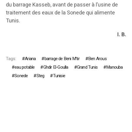
du barrage Kasseb, avant de passer à l’usine de
traitement des eaux de la Sonede qui alimente
Tunis.
I. B.
Tags:
Ariana
barrage de Beni M'tir
Ben Arous
eau potable
Ghdir El-Goulla
Grand Tunis
Manouba
Sonede
Steg
Tunisie