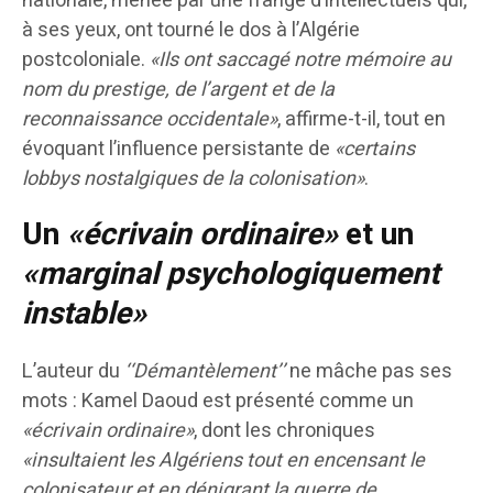
nationale, menée par une frange d’intellectuels qui,
à ses yeux, ont tourné le dos à l’Algérie
postcoloniale.
«Ils ont saccagé notre mémoire au
nom du prestige, de l’argent et de la
reconnaissance occidentale»
, affirme-t-il, tout en
évoquant l’influence persistante de
«certains
lobbys nostalgiques de la colonisation»
.
Un
«écrivain
ordinaire»
et un
«marginal psychologiquement
instable»
L’auteur du
‘‘Démantèlement’’
ne mâche pas ses
mots : Kamel Daoud est présenté comme un
«écrivain
ordinaire»
, dont les chroniques
«insultaient les Algériens tout en encensant le
colonisateur et en dénigrant la guerre de