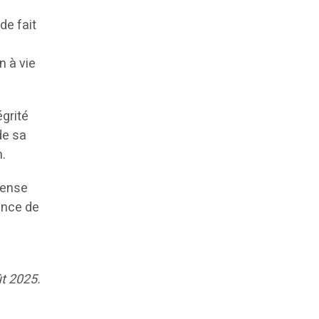
de fait
n à vie
grité
de sa
n.
fense
ance de
ût 2025.