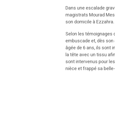
Dans une escalade grave,
magistrats Mourad Mess
son domicile à Ezzahra.
Selon les témoignages de
embuscade et, dès son ar
âgée de 6 ans, ils sont i
la tête avec un tissu af
sont intervenus pour le
nièce et frappé sa belle