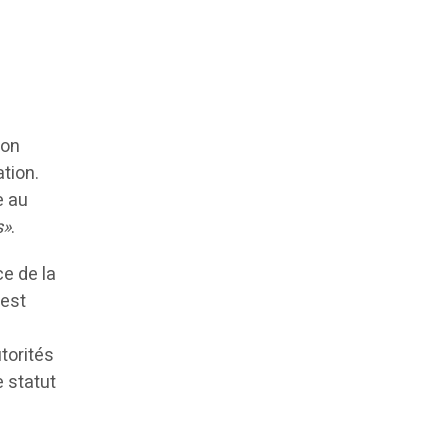
son
tion.
e au
s»
.
e de la
 est
torités
e statut