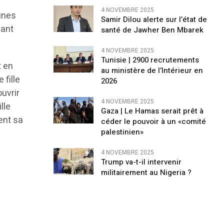
4 NOVEMBRE 2025
eunes
Samir Dilou alerte sur l’état de
vant
santé de Jawher Ben Mbarek
4 NOVEMBRE 2025
Tunisie | 2900 recrutements
t en
au ministère de l’Intérieur en
 fille
2026
ouvrir
4 NOVEMBRE 2025
lle
Gaza | Le Hamas serait prêt à
ent sa
céder le pouvoir à un «comité
palestinien»
4 NOVEMBRE 2025
Trump va-t-il intervenir
militairement au Nigeria ?