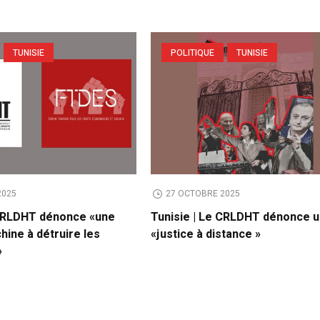
TUNISIE
POLITIQUE
TUNISIE
2025
27 OCTOBRE 2025
 CRLDHT dénonce «une
Tunisie | Le CRLDHT dénonce 
hine à détruire les
«justice à distance »
»