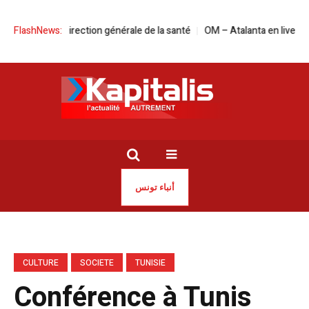
ête de la Direction générale de la santé
FlashNews:
OM – Atalanta en live streaming 
أنباء تونس
CULTURE
SOCIETE
TUNISIE
Conférence à Tunis